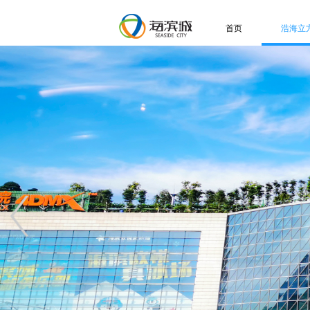
首页
浩海立
关于
展
特
信
人
视
常
联