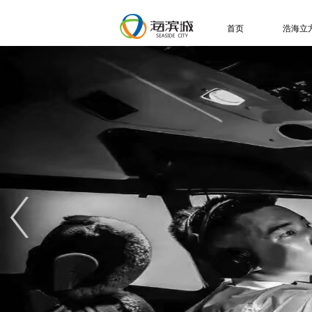
首页
浩海立
关于
展
特
信
人
视
常
联