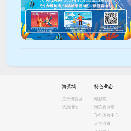
海滨城
特色业态
关于海滨城
电影院
优惠活动
海滨真冰场
飞行体验中心
天空渌道